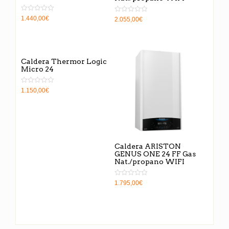
Valorado
1.440,00
€
Valorado
2.055,00
€
en
en
0
0
de
de
5
5
Caldera Thermor Logic
Micro 24
Valorado
1.150,00
€
en
0
de
5
Caldera ARISTON
GENUS ONE 24 FF Gas
Nat./propano WIFI
Valorado
1.795,00
€
en
0
de
5