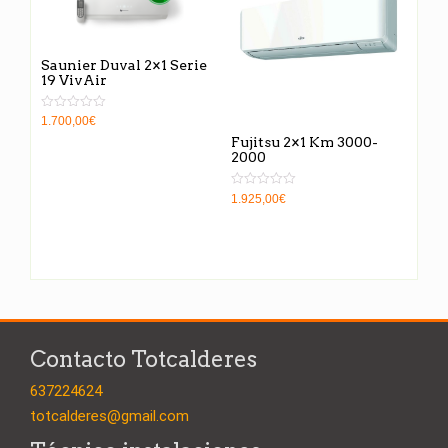
Saunier Duval 2×1 Serie
19 VivAir
Valorado
1.700,00
€
en
Fujitsu 2×1 Km 3000-
0
de
2000
5
Valorado
1.925,00
€
en
0
de
5
Contacto Totcalderes
637224624
totcalderes@gmail.com