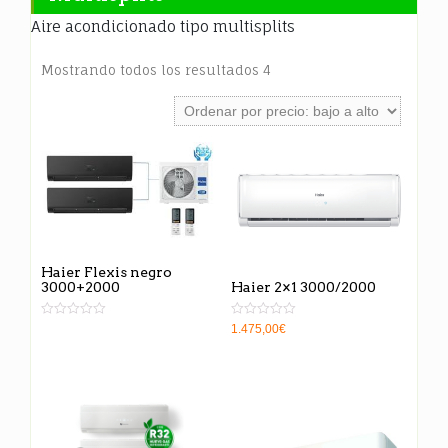
Aire acondicionado tipo multisplits
Mostrando todos los resultados 4
Haier Flexis negro
3000+2000
Haier 2×1 3000/2000
Valorado
Valorado
1.475,00
€
en
en
0
0
de
de
5
5